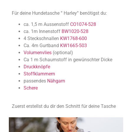
Für deine Hundetasche “ Harley“ benötigst du:
ca. 1,5 m Aussenstoff
CO
1074-528
ca. 1m Innenstoff
BW
1020-528
4 Steckschnallen
KW
1768-600
Ca. 4m Gurtband
KW
1665-503
Volumenvlies
(optional)
Ca 1 m Schaumstoff in gewünschter Dicke
Druckknöpfe
Stoffklammern
passendes
Nähgarn
Schere
Zuerst erstellst du dir den Schnitt für deine Tasche