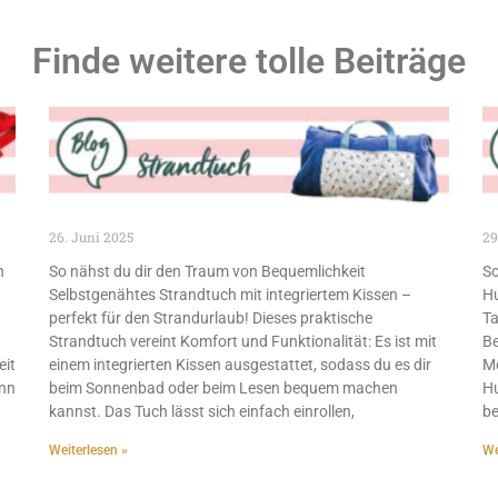
Finde weitere tolle Beiträge
26. Juni 2025
29
n
So nähst du dir den Traum von Bequemlichkeit
So
Selbstgenähtes Strandtuch mit integriertem Kissen –
H
perfekt für den Strandurlaub! Dieses praktische
Ta
Strandtuch vereint Komfort und Funktionalität: Es ist mit
Be
eit
einem integrierten Kissen ausgestattet, sodass du es dir
Me
enn
beim Sonnenbad oder beim Lesen bequem machen
Hu
kannst. Das Tuch lässt sich einfach einrollen,
be
Weiterlesen »
We