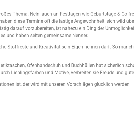
roßes Thema. Nein, auch an Festtagen wie Geburtstage & Co fre
aben diese Termine oft die lästige Angewohnheit, sich wild über
stig darauf vorzubereiten, ist nahezu ein Ding der Unmöglichkei
bies und haben selten gemeinsame Nenner.
e Stoffreste und Kreativität sein Eigen nennen darf. So manch
metiktaschen, Ofenhandschuh und Buchhüllen hat sicherlich scho
 durch Lieblingsfarben und Motive, verbreiten sie Freude und gut
ionen ist, der wird mit unseren Vorschlägen glücklich werden –