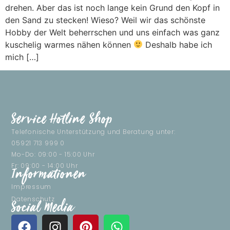
drehen. Aber das ist noch lange kein Grund den Kopf in
den Sand zu stecken! Wieso? Weil wir das schönste
Hobby der Welt beherrschen und uns einfach was ganz
kuschelig warmes nähen können
Deshalb habe ich
mich […]
Service Hotline Shop
Telefonische Unterstützung und Beratung unter:
05921 713 999 0
Mo-Do: 09:00 - 15:00 Uhr
Fr: 09:00 - 14:00 Uhr
Informationen
Impressum
Datenschutz
Social Media