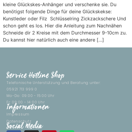
kleine Glückskes-Anhänger und verschenke sie. Du
benötigst folgende Dinge für deine Glückskekse:
Kunstleder oder Filz Schlüsselring Zickzackschere Und
schon geht es los. Hier die Anleitung zum Nachnähen
Schneide dir 2 Kreise mit dem Durchmesser 9-10cm zu.
Du kannst hier natürlich auch eine andere […]
Service Hotline Shop
Telefonische Unterstützung und Beratung unter:
05921 713 999 0
Mo-Do: 09:00 - 15:00 Uhr
Fr: 09:00 - 14:00 Uhr
Informationen
Impressum
Datenschutz
Social Media