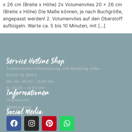
x 26 cm (Breite x Höhe) 2x Volumenvlies 20 x 26 cm
(Breite x Höhe) Die Maße können, je nach Buchgröße,
angepasst werden! 2. Volumenvlies auf den Oberstoff
aufbügeln. Warte ca. 5 bis 10 Minuten, mit […]
Service Hotline Shop
Telefonische Unterstützung und Beratung unter:
05921 713 999 0
Mo-Do: 09:00 - 15:00 Uhr
Fr: 09:00 - 14:00 Uhr
Informationen
Impressum
Datenschutz
Social Media