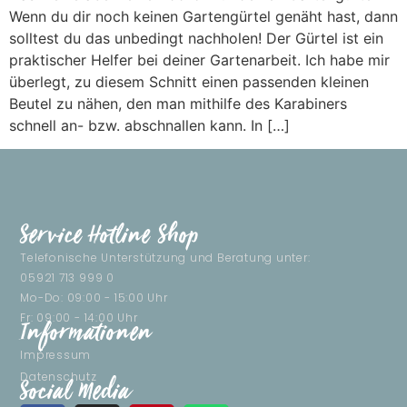
Wenn du dir noch keinen Gartengürtel genäht hast, dann
solltest du das unbedingt nachholen! Der Gürtel ist ein
praktischer Helfer bei deiner Gartenarbeit. Ich habe mir
überlegt, zu diesem Schnitt einen passenden kleinen
Beutel zu nähen, den man mithilfe des Karabiners
schnell an- bzw. abschnallen kann. In […]
Service Hotline Shop
Telefonische Unterstützung und Beratung unter:
05921 713 999 0
Mo-Do: 09:00 - 15:00 Uhr
Fr: 09:00 - 14:00 Uhr
Informationen
Impressum
Datenschutz
Social Media