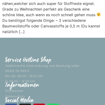
nähen,welcher sich auch super für Stoffreste eignet.
Grade zu Weihnachten perfekt als Geschenk eine
schöne Idee, auch wenn es noch schnell gehen muss
Du benötigst folgende Dinge: – 3 verschiedene
Baumwollstoffe oder Canvasstoffe je 0,5 m (Du kannst
natürlich […]
Service Hotline Shop
Telefonische Unterstützung und Beratung unter:
05921 713 999 0
Mo-Do: 09:00 - 15:00 Uhr
Fr: 09:00 - 14:00 Uhr
Informationen
Impressum
Datenschutz
Social Media