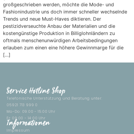
großgeschrieben werden, möchte die Mode- und
Fashionindustrie uns doch immer schneller wechselnde
Trends und neue Must-Haves diktieren. Der
pestizidverseuchte Anbau der Materialien und die
kostengünstige Produktion in Billiglohnländern zu
oftmals menschenunwürdigen Arbeitsbedingungen
erlauben zum einen eine höhere Gewinnmarge für die
[…]
Service Hotline Shop
Telefonische Unterstützung und Beratung unter:
05921 713 999 0
Mo-Do: 09:00 - 15:00 Uhr
Fr: 09:00 - 14:00 Uhr
Informationen
Impressum